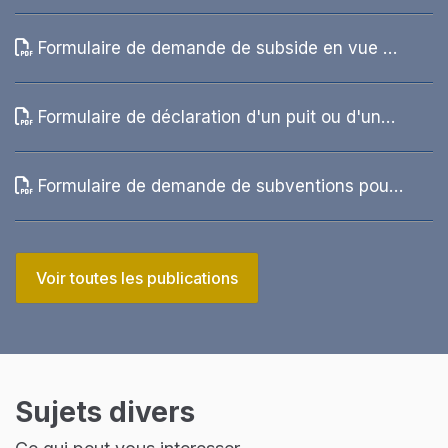
et étudiants méritants 2026
Formulaire de demande de subside en vue de
la promotion de l'utilisation rationnelle de
l'énergie et la mise en valeur des énergies
Formulaire de déclaration d'un puit ou d'un
renouvelables dans le domaine du logement
forage
Formulaire de demande de subventions pour
la réalisation de mesures destinées à réduire
les effets d'inondations
Voir toutes les publications
Sujets divers