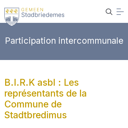
Participation intercommunale
B.I.R.K asbl : Les
représentants de la
Commune de
Stadtbredimus