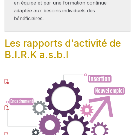
en équipe et par une formation continue
adaptée aux besoins individuels des
bénéficiaires.
Les rapports d'activité de
B.I.R.K a.s.b.l
Rapport
des
activités
2024
Rapport
des
activités
2023
Birk
rapport