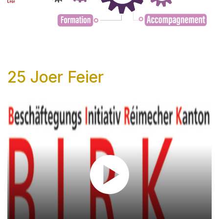
des
activités
2025
25 Joer Feier