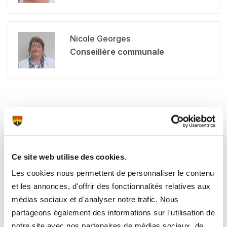
Nicole Georges
Conseillère communale
GAL LEADER Miselerland :
Les représentants de la
Commune de
Ce site web utilise des cookies.
Stadtbredimus
Les cookies nous permettent de personnaliser le contenu
et les annonces, d'offrir des fonctionnalités relatives aux
médias sociaux et d'analyser notre trafic. Nous
La Commune de Stadtbredimus est une de 5 entités
partageons également des informations sur l'utilisation de
publiques représentées au comité du GAL LEADER
notre site avec nos partenaires de médias sociaux, de