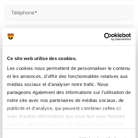
Téléphone
Email
Message
Ce site web utilise des cookies.
Les cookies nous permettent de personnaliser le contenu
Accepter le traitement des données
J’accepte que les données envoyées par ce formulaire ne
Accepter le traitement des données
et les annonces, d'offrir des fonctionnalités relatives aux
soient utilisées que pour traiter votre demande. Le
médias sociaux et d'analyser notre trafic. Nous
traitement des données est soumis à notre
Politique de
partageons également des informations sur l'utilisation de
confidentialité
.
notre site avec nos partenaires de médias sociaux, de
publicité et d'analyse, qui peuvent combiner celles-ci
avec d'autres informations que vous leur avez fournies
ou qu'ils ont collectées lors de votre utilisation de leurs
services.