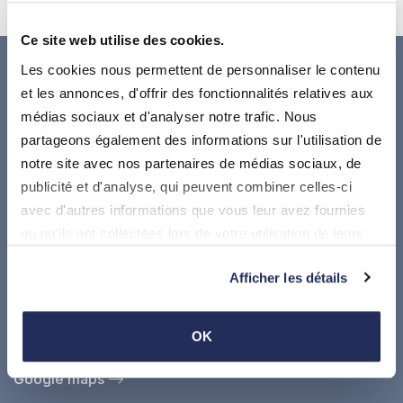
Ce site web utilise des cookies.
Les cookies nous permettent de personnaliser le contenu
et les annonces, d'offrir des fonctionnalités relatives aux
médias sociaux et d'analyser notre trafic. Nous
partageons également des informations sur l'utilisation de
notre site avec nos partenaires de médias sociaux, de
publicité et d'analyse, qui peuvent combiner celles-ci
avec d'autres informations que vous leur avez fournies
Suivez-nous sur
ou qu'ils ont collectées lors de votre utilisation de leurs
services.
Où nous trouver
Afficher les détails
Administration communale de Stadtbredimus
17, Dicksstrooss, L5451 Stadtbredimus
OK
Google maps