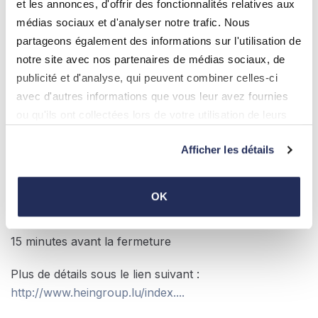
habitants de la Commune de Stadtbredimus.
et les annonces, d'offrir des fonctionnalités relatives aux
médias sociaux et d'analyser notre trafic. Nous
L'accès au centre se fait pas le bias d'une "carte
partageons également des informations sur l'utilisation de
electronique", une carte par ménage peut être delivrée
notre site avec nos partenaires de médias sociaux, de
par l'administration communale à Stadtbredimus.
publicité et d'analyse, qui peuvent combiner celles-ci
avec d'autres informations que vous leur avez fournies
Heures d'ouverture :
ou qu'ils ont collectées lors de votre utilisation de leurs
Mardi - Vendredi 11h00 - 18h00, Samedi 09h00 -
services.
16h00 (le 24.12 & 31.12 de 8h00 -13h00)
Afficher les détails
Pendant la période du 01.04.25 au 25.10.25, le centre
reste ouvert jusqu'à 19h00
les jeudis
.
OK
Derniere Entrée :
15 minutes avant la fermeture
Plus de détails sous le lien suivant :
http://www.heingroup.lu/index....