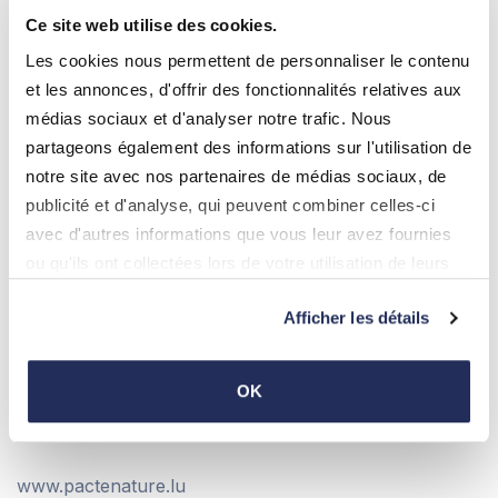
Ce site web utilise des cookies.
Les cookies nous permettent de personnaliser le contenu
et les annonces, d'offrir des fonctionnalités relatives aux
FR
médias sociaux et d'analyser notre trafic. Nous
Vidéo produit par la Klima-Agence dans le cadre du
partageons également des informations sur l'utilisation de
pacte nature.
notre site avec nos partenaires de médias sociaux, de
publicité et d'analyse, qui peuvent combiner celles-ci
DE
avec d'autres informations que vous leur avez fournies
Video von der Klima-Agence im Rahmen des
ou qu'ils ont collectées lors de votre utilisation de leurs
Naturpaktes.
services.
Afficher les détails
OK
Liens / Links
www.pactenature.lu