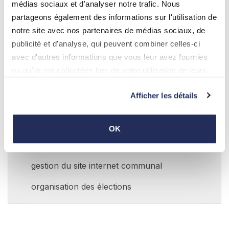
médias sociaux et d'analyser notre trafic. Nous
élaboration du budget communal et des
partageons également des informations sur l'utilisation de
comptes administratifs
notre site avec nos partenaires de médias sociaux, de
publicité et d'analyse, qui peuvent combiner celles-ci
règlements communaux et taxes
avec d'autres informations que vous leur avez fournies
communales, règlements de circulation
ou qu'ils ont collectées lors de votre utilisation de leurs
enquêtes de commodo et incommodo
services.
Afficher les détails
marchés publics
organisation scolaire
OK
rédaction du bulletin communal
gestion du site internet communal
organisation des élections