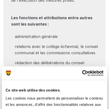
de l'exécution des mesures prises.
Les fonctions et attributions entre autres
sont les suivantes :
administration générale
relations avec le collège échevinal, le conseil
communal et les commissions consultatives
rédaction des délibérations du conseil
communal et du collège échevinal
tenue à jour des registres afférents
rédaction, en général, de la correspondance
Ce site web utilise des cookies.
et des écritures de la commune
Les cookies nous permettent de personnaliser le contenu
et les annonces, d'offrir des fonctionnalités relatives aux
publication d'avis