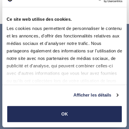
Ce site web utilise des cookies.
Les cookies nous permettent de personnaliser le contenu
et les annonces, d'offrir des fonctionnalités relatives aux
médias sociaux et d'analyser notre trafic. Nous
partageons également des informations sur l'utilisation de
notre site avec nos partenaires de médias sociaux, de
publicité et d'analyse, qui peuvent combiner celles-ci
avec d'autres informations que vous leur avez fournies
Suivez-nous sur
ou qu'ils ont collectées lors de votre utilisation de leurs
services.
Afficher les détails
Où nous trouver
Administration communale de Stadtbredimus
OK
17, Dicksstrooss, L5451 Stadtbredimus