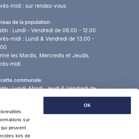
rès-midi : sur rendez-vous
reau de la population:
tin : Lundi - Vendredi de 08.00 - 12.00
rès-midi : Lundi & Vendredi de 13.00 -
.00
rmé les Mardis, Mercredis et Jeudis
rès-midi
cette communale:
tin : Lundi, Mardi, Jeudi & Vendredi de
.00 - 12.00
rès-midi : Lundi de 13.00 - 17.00
OK
ionnalités
formations sur
rvice technique:
, qui peuvent
tin : Lundi - Vendredi de 08.00 - 12.00
lectées lors de
rès-midi : sur rendez-vous