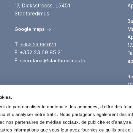
17, Dicksstrooss, L5451
Ap
Stadtbredimus
Bu
Google maps
Ma
Ap
T.
+352 23 69 62 1
17
F. +352 23 69 95 21
Fe
E.
secretariat@stadtbredimus.lu
ap
Re
Ma
08
okies.
Ap
t de personnaliser le contenu et les annonces, d'offrir des fonct
ux et d'analyser notre trafic. Nous partageons également des in
Se
 avec nos partenaires de médias sociaux, de publicité et d'analyse
Ma
autres informations que vous leur avez fournies ou qu'ils ont col
Ap