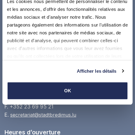
Les cookies nous permettent de personnaliser le contenu
et les annonces, d'offrir des fonctionnalités relatives aux
médias sociaux et d'analyser notre trafic. Nous
partageons également des informations sur l'utilisation de
Suivez-nous sur
notre site avec nos partenaires de médias sociaux, de
publicité et d'analyse, qui peuvent combiner celles-ci
Où nous trouver
avec d'autres informations que vous leur avez fournies
ou qu'ils ont collectées lors de votre utilisation de leurs
Administration communale de Stadtbredimus
services.
17, Dicksstrooss, L5451 Stadtbredimus
Afficher les détails
Google maps
OK
T.
+352 23 69 62 1
F. +352 23 69 95 21
E.
secretariat@stadtbredimus.lu
Heures d’ouverture