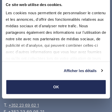
Ce site web utilise des cookies.
Les cookies nous permettent de personnaliser le contenu
et les annonces, d'offrir des fonctionnalités relatives aux
médias sociaux et d'analyser notre trafic. Nous
partageons également des informations sur l'utilisation de
notre site avec nos partenaires de médias sociaux, de
publicité et d'analyse, qui peuvent combiner celles-ci
Suivez-nous sur
avec d'autres informations que vous leur avez fournies
ou qu'ils ont collectées lors de votre utilisation de leurs
Où nous trouver
services.
Afficher les détails
Administration communale de Stadtbredimus
17, Dicksstrooss, L5451 Stadtbredimus
OK
Google maps
T.
+352 23 69 62 1