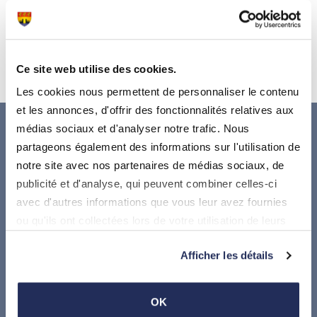
Ce site web utilise des cookies.
Les cookies nous permettent de personnaliser le contenu
et les annonces, d'offrir des fonctionnalités relatives aux
médias sociaux et d'analyser notre trafic. Nous
partageons également des informations sur l'utilisation de
notre site avec nos partenaires de médias sociaux, de
publicité et d'analyse, qui peuvent combiner celles-ci
avec d'autres informations que vous leur avez fournies
ou qu'ils ont collectées lors de votre utilisation de leurs
services.
Suivez-nous sur
Afficher les détails
Où nous trouver
OK
Administration communale de Stadtbredimus