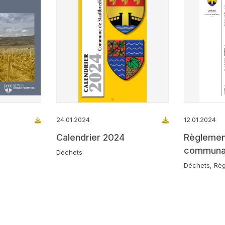
24.01.2024
12.01.2024
Calendrier 2024
Règlemen
communal
Déchets
déchets
Déchets, Rè