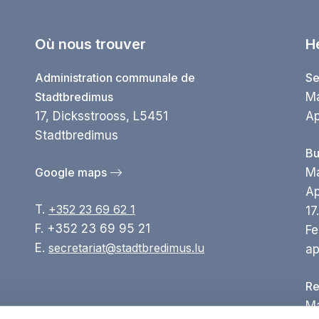
Où nous trouver
H
Administration communale de
Se
Stadtbredimus
Ma
17, Dicksstrooss, L5451
Ap
Stadtbredimus
Bu
Google maps
Ma
Ap
T.
+352 23 69 62 1
17
F. +352 23 69 95 21
Fe
E.
secretariat@stadtbredimus.lu
ap
Re
Ma