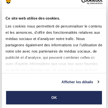
Ce site web utilise des cookies.
Les cookies nous permettent de personnaliser le contenu
et les annonces, d'offrir des fonctionnalités relatives aux
médias sociaux et d'analyser notre trafic. Nous
partageons également des informations sur l'utilisation de
notre site avec nos partenaires de médias sociaux, de
17.04.2026
publicité et d'analyse, qui peuvent combiner celles-ci
Infoversammlung iwwer d'asiatesch Horniss
avec d'autres informations que vous leur avez fournies
15/04/2026
ou qu'ils ont collectées lors de votre utilisation de leurs
Photos
services.
Afficher les détails
OK