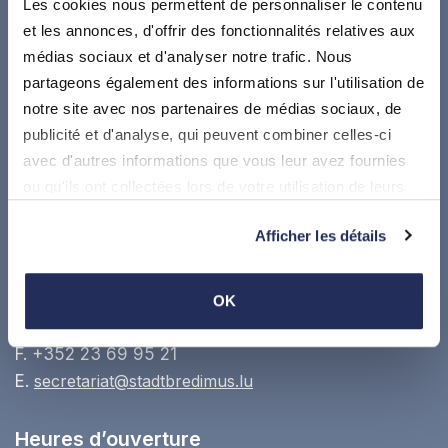
Les cookies nous permettent de personnaliser le contenu
et les annonces, d'offrir des fonctionnalités relatives aux
médias sociaux et d'analyser notre trafic. Nous
partageons également des informations sur l'utilisation de
Suivez-nous sur
notre site avec nos partenaires de médias sociaux, de
publicité et d'analyse, qui peuvent combiner celles-ci
Où nous trouver
avec d'autres informations que vous leur avez fournies
ou qu'ils ont collectées lors de votre utilisation de leurs
Administration communale de Stadtbredimus
services.
17, Dicksstrooss, L5451 Stadtbredimus
Afficher les détails
Google maps
OK
T.
+352 23 69 62 1
F. +352 23 69 95 21
E.
secretariat@stadtbredimus.lu
Heures d’ouverture