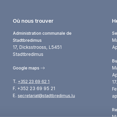
Où nous trouver
H
Administration communale de
Se
Stadtbredimus
Ma
17, Dicksstrooss, L5451
Ap
Stadtbredimus
Bu
Google maps
Ma
Ap
T.
+352 23 69 62 1
17
F. +352 23 69 95 21
Fe
E.
secretariat@stadtbredimus.lu
ap
Re
Ma