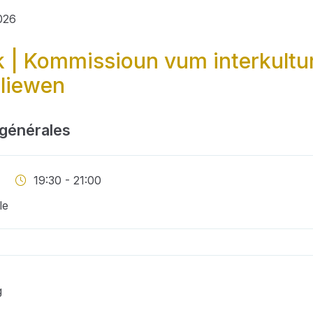
2026
 | Kommissioun vum interkultur
liewen
 générales
19:30 - 21:00
le
g