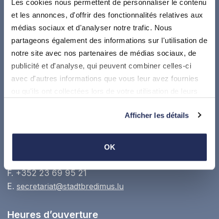
Les cookies nous permettent de personnaliser le contenu
et les annonces, d'offrir des fonctionnalités relatives aux
médias sociaux et d'analyser notre trafic. Nous
partageons également des informations sur l'utilisation de
Suivez-nous sur
notre site avec nos partenaires de médias sociaux, de
publicité et d'analyse, qui peuvent combiner celles-ci
Où nous trouver
avec d'autres informations que vous leur avez fournies
ou qu'ils ont collectées lors de votre utilisation de leurs
Administration communale de Stadtbredimus
services.
17, Dicksstrooss, L5451 Stadtbredimus
Afficher les détails
Google maps
OK
T.
+352 23 69 62 1
F. +352 23 69 95 21
E.
secretariat@stadtbredimus.lu
Heures d’ouverture