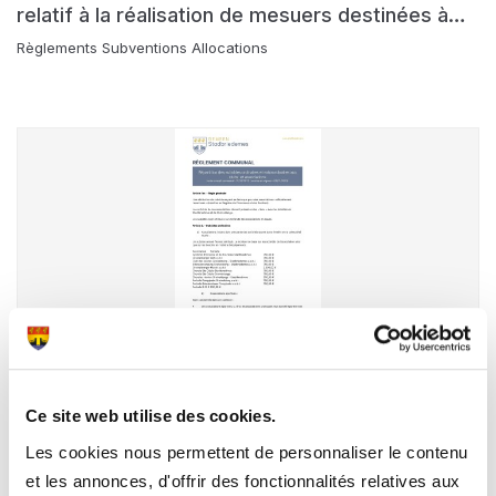
relatif à la réalisation de mesuers destinées à
réduire les effets d'inondations
Règlements Subventions Allocations
05.02.2024
Règlement communal - Répartition des subsides
Ce site web utilise des cookies.
ordinaires et extraordinaires pour clubs et
Les cookies nous permettent de personnaliser le contenu
associations
Règlements Subventions Allocations
et les annonces, d'offrir des fonctionnalités relatives aux